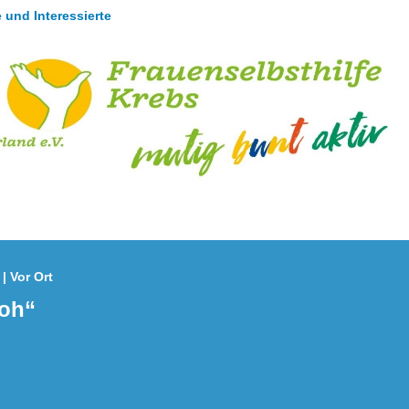
 und Interessierte
| Vor Ort
roh“