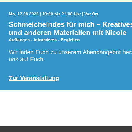
Mo, 17.08.2026 | 19:00 bis 21:00 Uhr | Vor Ort
Schmeichelndes für mich – Kreative
und anderen Materialien mit Nicole
Auffangen - Informieren - Begleiten
Wir laden Euch zu unserem Abendangebot herzl
uns auf Euch.
Zur Veranstaltung