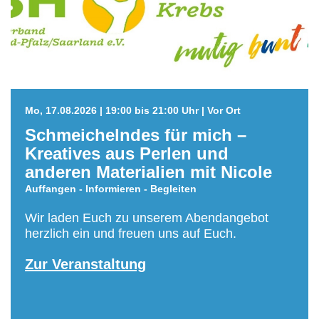
Mo, 17.08.2026 | 19:00 bis 21:00 Uhr | Vor Ort
Schmeichelndes für mich –
Kreatives aus Perlen und
anderen Materialien mit Nicole
Auffangen - Informieren - Begleiten
Wir laden Euch zu unserem Abendangebot
herzlich ein und freuen uns auf Euch.
Zur Veranstaltung