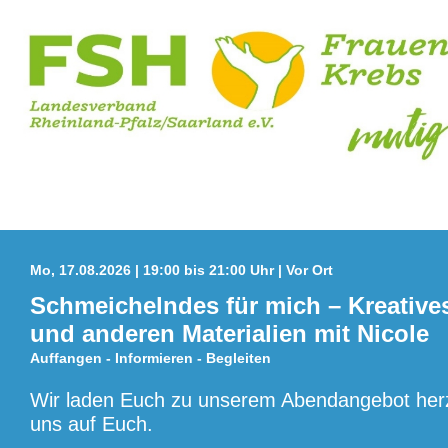
Mo, 17.08.2026 | 19:00 bis 21:00 Uhr | Vor Ort
Schmeichelndes für mich – Kreative
und anderen Materialien mit Nicole
Auffangen - Informieren - Begleiten
Wir laden Euch zu unserem Abendangebot herzl
uns auf Euch.