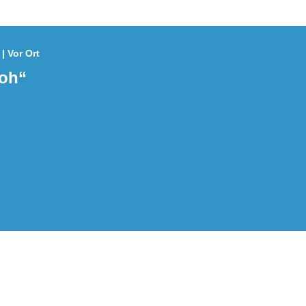
| Vor Ort
roh“