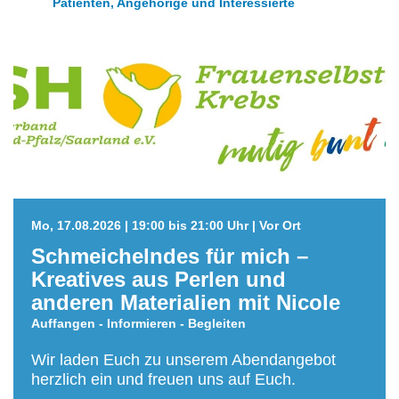
Patienten, Angehörige und Interessierte
Mo, 17.08.2026 | 19:00 bis 21:00 Uhr | Vor Ort
Schmeichelndes für mich –
Kreatives aus Perlen und
anderen Materialien mit Nicole
Auffangen - Informieren - Begleiten
Wir laden Euch zu unserem Abendangebot
herzlich ein und freuen uns auf Euch.